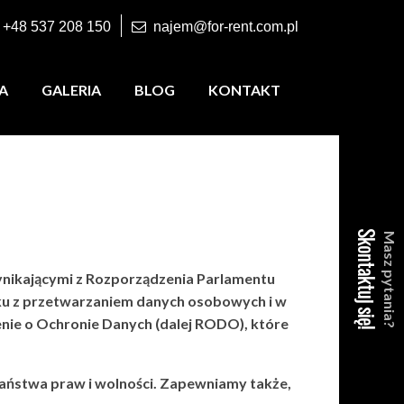
+48 537 208 150
najem@for-rent.com.pl
A
GALERIA
BLOG
KONTAKT
Skontaktuj się!
Masz pytania?
nikającymi z Rozporządzenia Parlamentu
ązku z przetwarzaniem danych osobowych i w
ie o Ochronie Danych (dalej RODO), które
aństwa praw i wolności. Zapewniamy także,