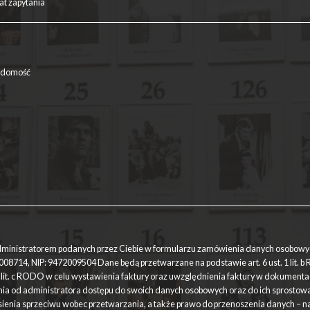
ministratorem podanych przez Ciebie w formularzu zamówienia danych osobowych
08714, NIP: 9472009504 Dane będą przetwarzane na podstawie art. 6 ust. 1 lit. b 
1 lit. c RODO w celu wystawienia faktury oraz uwzględnienia faktury w dokumenta
ia od administratora dostępu do swoich danych osobowych oraz do ich sprostowan
ienia sprzeciwu wobec przetwarzania, a także prawo do przenoszenia danych – na