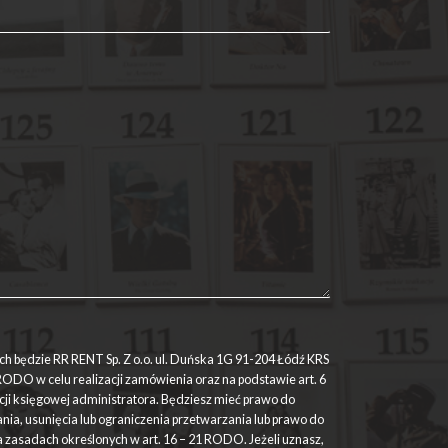
 będzie RR RENT Sp. Z o.o. ul. Duńska 1G 91-204 Łódź KRS
RODO w celu realizacji zamówienia oraz na podstawie art. 6
cji księgowej administratora. Będziesz mieć prawo do
ia, usunięcia lub ograniczenia przetwarzania lub prawo do
 zasadach określonych w art. 16 – 21 RODO. Jeżeli uznasz,