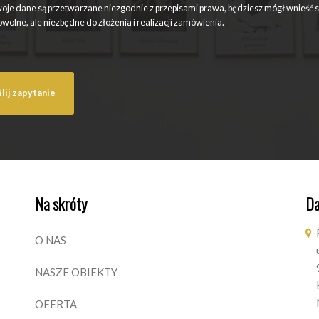
oje dane są przetwarzane niezgodnie z przepisami prawa, będziesz mógł wnieść 
wolne, ale niezbędne do złożenia i realizacji zamówienia.
Na skróty
Da
O NAS
NASZE OBIEKTY
OFERTA