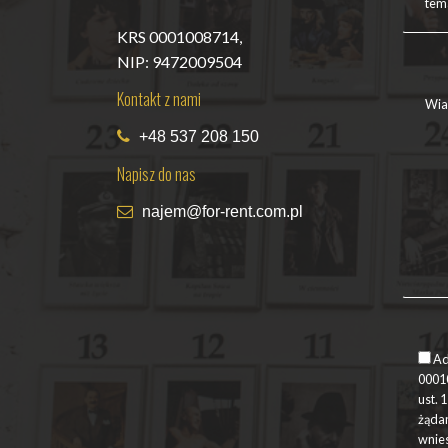
KRS 0001008714,
NIP: 9472009504
Kontakt z nami
+48 537 208 150
Napisz do nas
najem@for-rent.com.pl
Ad
00010
ust. 
żądan
wnies