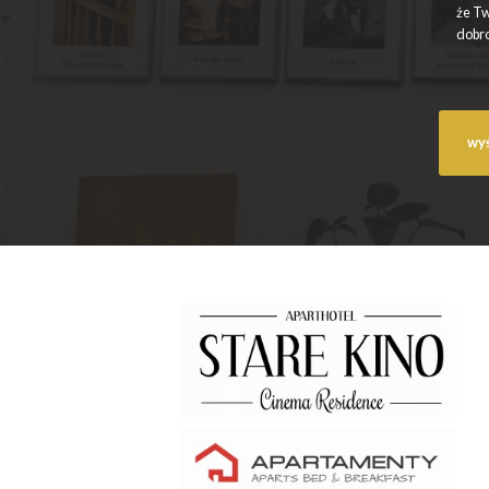
że Tw
dobro