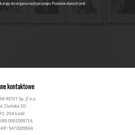
skargę do organu nadzorczego. Podanie danych jest
ne kontaktowe
RR RENT Sp. Z o.o.
ul. Duńska
1G
91-204 Łódź
KRS
,
0001008714
NIP:
9472009504