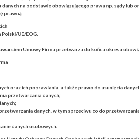
anych na podstawie obowiązującego prawa np. sądy lub orga
wę prawną.
ich
n Polski/UE/EOG.
 zawarciem Umowy Firma przetwarza do końca okresu obow
irma
ych oraz ich poprawiania, a także prawo do usunięcia danyc
nia przetwarzania danych;
danych;
przetwarzania danych, w tym sprzeciwu co do przetwarzani
zanie danych osobowych.
esa Urzędu Ochrony Danych Osobowych jeżeli przetwarzan