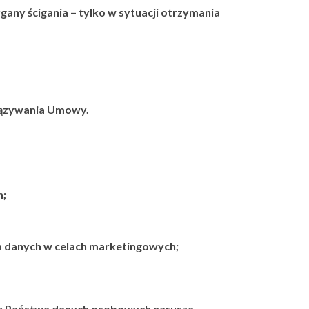
ny ścigania – tylko w sytuacji otrzymania
iązywania Umowy.
h;
a danych w celach marketingowych;
ie Państwa danych osobowych narusza