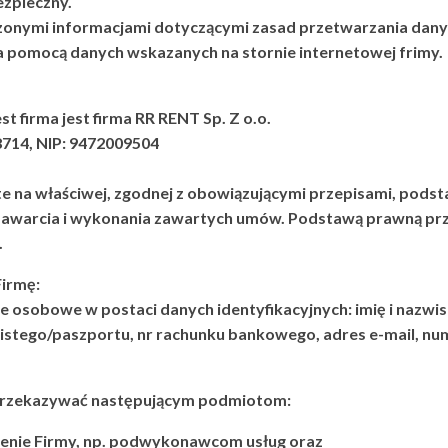
zpieczny.
zczonymi informacjami dotyczącymi zasad przetwarzania dan
a pomocą danych wskazanych na stornie internetowej frimy.
t firma jest firma
RR RENT Sp. Z o.o.
8714, NIP: 9472009504
e na właściwej, zgodnej z obowiązującymi przepisami, podst
 zawarcia i wykonania zawartych umów. Podstawą prawną pr
.
Firmę:
osobowe w postaci danych identyfikacyjnych: imię i nazwis
bistego/paszportu, nr rachunku bankowego, adres e-mail, n
rzekazywać następującym podmiotom:
enie Firmy, np. podwykonawcom usług oraz