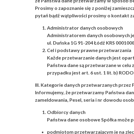
że Państwa dane przetwarzamy w sposób be
Prosimy o zapoznanie się z poniżej zamies
pytań bądź wątpliwości prosimy o kontakt z
Administrator danych osobowych
Administratorem danych osobowych jes
ul. Duńska 1G 91-204 Łódź KRS 000100
Cel i podstawy prawne przetwarzania
Każde przetwarzanie danych jest opart
Państwa dane są przetwarzane w celu
przypadku jest art. 6 ust. 1 lit. b) RODO
III. Kategorie danych przetwarzanych przez 
Informujemy, że przetwarzamy Państwa dane 
zameldowania, Pesel, seria i nr dowodu oso
Odbiorcy danych
Państwa dane osobowe Spółka może p
podmiotom przetwarzającym je na zlec