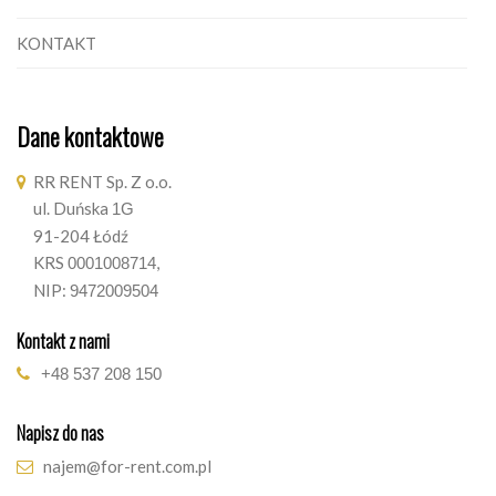
KONTAKT
Dane kontaktowe
RR RENT Sp. Z o.o.
ul. Duńska
1G
91-204 Łódź
KRS
,
0001008714
NIP:
9472009504
Kontakt z nami
+48 537 208 150
Napisz do nas
najem@for-rent.com.pl