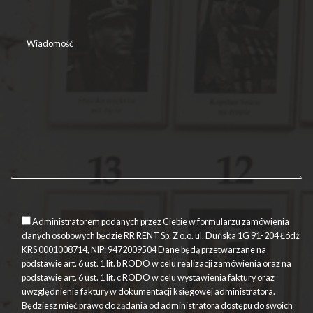
Administratorem podanych przez Ciebie w formularzu zamówienia
danych osobowych będzie RR RENT Sp. Z o.o. ul. Duńska 1G 91-204 Łódź
KRS 0001008714, NIP: 9472009504 Dane będą przetwarzane na
podstawie art. 6 ust. 1 lit. b RODO w celu realizacji zamówienia oraz na
podstawie art. 6 ust. 1 lit. c RODO w celu wystawienia faktury oraz
uwzględnienia faktury w dokumentacji księgowej administratora.
Będziesz mieć prawo do żądania od administratora dostępu do swoich